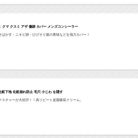
クマ クスミ アザ 傷跡 カバー メンズコンシーラー
そばかす・ニキビ跡・ひげそり後の青味などを強力カバー！
 化粧下地 化粧崩れ防止 毛穴 小じわ を隠す
クスチャーが大好評！！高リピート皮脂吸収クリーム。