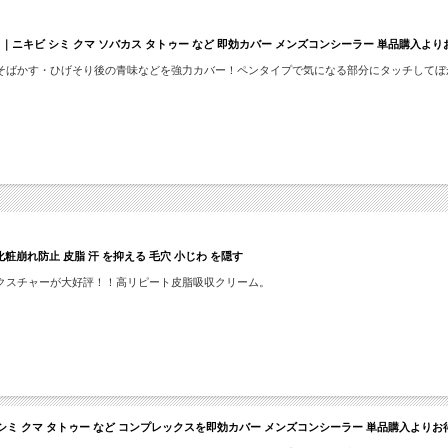
ニキビ シミ クマ ソバカス タトゥー など 即効カバー メンズコンシーラー 単品購入より
そばかす・ひげそり後の青味などを強力カバー！ペンタイプで気になる部分にタッチしてぼ
粧崩れ防止 皮脂 汗 を抑える 毛穴 小じわ を隠す
クスチャーが大好評！！高リピート皮脂吸収クリーム。
ミ クマ タトゥー など コンプレックスを即効カバー メンズコンシーラー 単品購入よりお得