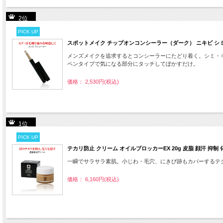
2位
PICK UP
スポットメイク チップオンコンシーラー（ダーク） ニキビ シミ 
メンズメイクを追求するとコンシーラーにたどり着く。シミ・
ペンタイプで気になる部分にタッチしてぼかすだけ。
価格： 2,530円(税込)
1位
PICK UP
テカリ防止 クリーム オイルブロッカーEX 20g 皮脂 顔汗 抑制
一瞬でサラサラ素肌。小じわ・毛穴、にきび跡もカバーするテ
価格： 6,160円(税込)