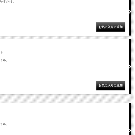
かすだけ。
ト
イル。
イル。