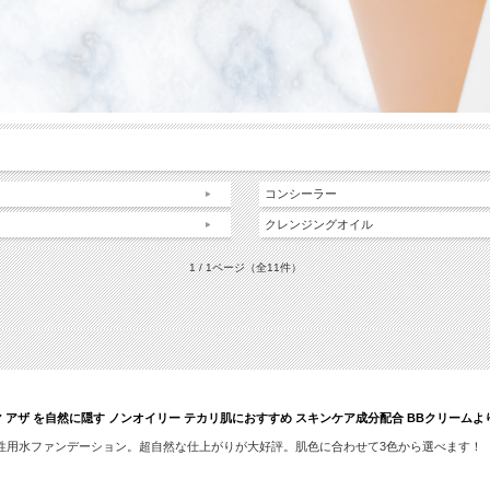
コンシーラー
クレンジングオイル
1 / 1ページ
（全11件）
クマ アザ を自然に隠す ノンオイリー テカリ肌におすすめ スキンケア成分配合 BBクリームよ
性用水ファンデーション。超自然な仕上がりが大好評。肌色に合わせて3色から選べます！