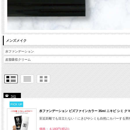
メンズメイク
水ファンデーション
皮脂吸収クリーム
3位
PICK UP
水ファンデーション ビズファインカラー 35ml ニキビ シミ 
至近距離でも目立たない！にきびやシミも自然にカバーする男
価格： 4,180円(税込)