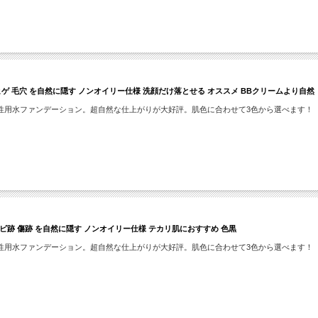
青ヒゲ 毛穴 を自然に隠す ノンオイリー仕様 洗顔だけ落とせる オススメ BBクリームより自然
性用水ファンデーション。超自然な仕上がりが大好評。肌色に合わせて3色から選べます！
キビ跡 傷跡 を自然に隠す ノンオイリー仕様 テカリ肌におすすめ 色黒
性用水ファンデーション。超自然な仕上がりが大好評。肌色に合わせて3色から選べます！