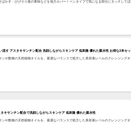
そばかす・ひげそり後の青味などを強力カバー！ペンタイプで気になる部分にタッチしてぼ
い流す アスタキサンチン配合 洗顔しながらスキンケア 低刺激 優れた親水性 お得な2本セッ
サンや数種の天然植物オイルを、最適なバランスで処方した美容液レベルのクレンジングオ
スタキサンチン配合で洗顔しながらスキンケア 低刺激 優れた親水性
サンや数種の天然植物オイルを、最適なバランスで処方した美容液レベルのクレンジングオ