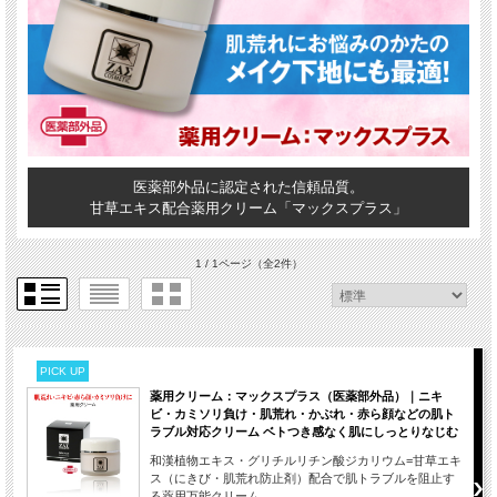
医薬部外品に認定された信頼品質。
甘草エキス配合薬用クリーム「マックスプラス」
1 / 1ページ
（全2件）
PICK UP
薬用クリーム：マックスプラス（医薬部外品）｜ニキ
ビ・カミソリ負け・肌荒れ・かぶれ・赤ら顔などの肌ト
ラブル対応クリーム ベトつき感なく肌にしっとりなじむ
和漢植物エキス・グリチルリチン酸ジカリウム=甘草エキ
ス（にきび・肌荒れ防止剤）配合で肌トラブルを阻止す
る薬用万能クリーム。