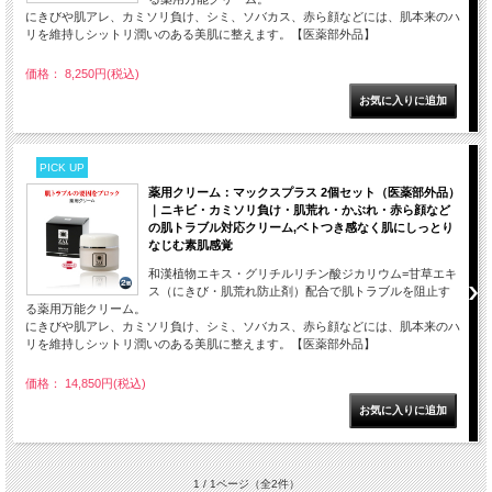
にきびや肌アレ、カミソリ負け、シミ、ソバカス、赤ら顔などには、肌本来のハ
リを維持しシットリ潤いのある美肌に整えます。【医薬部外品】
価格： 8,250円(税込)
PICK UP
薬用クリーム：マックスプラス 2個セット（医薬部外品）
｜ニキビ・カミソリ負け・肌荒れ・かぶれ・赤ら顔など
の肌トラブル対応クリーム,ベトつき感なく肌にしっとり
なじむ素肌感覚
和漢植物エキス・グリチルリチン酸ジカリウム=甘草エキ
ス（にきび・肌荒れ防止剤）配合で肌トラブルを阻止す
る薬用万能クリーム。
にきびや肌アレ、カミソリ負け、シミ、ソバカス、赤ら顔などには、肌本来のハ
リを維持しシットリ潤いのある美肌に整えます。【医薬部外品】
価格： 14,850円(税込)
1 / 1ページ
（全2件）