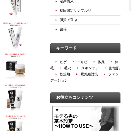
定期購入
初回限定サンプル品
肌質で選ぶ
書籍
キーワード
ヒゲ
ニキビ
体臭
体
毛
毛穴
スキンケア
脂性肌
乾燥肌
紫外線対策
ファン
デーション
お役立ちコンテンツ
モテる男の
基本設定
〜HOW TO USE〜