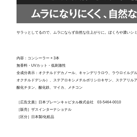
サラッとしてるので、ムラにならず自然な仕上がりに。ぼくろや濃いシ
内容：コンシーラー × 3本
無香料・UVカット・低刺激性
全成分表示：オクチルドデカノール、キャンデリラロウ、ラウロイルグル
オクチルドデシル）、ステアロキシメチルポリシロキサン、ステアリルアル
酸化チタン、酸化鉄、マイカ、メチコン
［広告文責］日本ブレーンキャピタル株式会社 03-5464-0010
［販売］ザスインターナショナル
［区分］日本製/化粧品