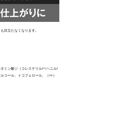
ミも目立たなくなります。
タミン酸ジ（コレステリル/ベヘニル/
コール、トコフェロール、（+/-）