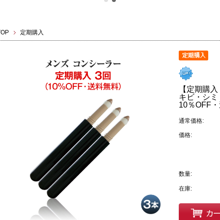
TOP
定期購入
【定期購入 
キビ・シミ
10％OFF
通常価格:
価格:
数量:
在庫: