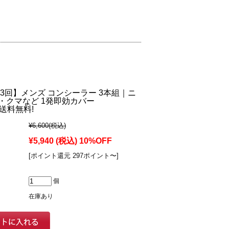
3回】メンズ コンシーラー 3本組｜ニ
・クマなど 1発即効カバー
・送料無料!
¥6,600
(税込)
¥5,940
(税込)
10%OFF
[ポイント還元 297ポイント〜]
個
在庫あり