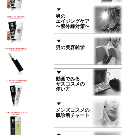
男の
エイジングケア
〜紫外線対策〜
男の美容雑学
動画でみる
ザスコスメの
使い方
メンズコスメの
肌診断チャート