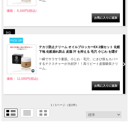
ーム。
価格： 6,160円(税込)
9位
PICK UP
テカリ防止クリーム オイルブロッカーEX 2個セット 化粧
下地 化粧崩れ防止 皮脂 汗 を抑える 毛穴 小じわ を隠す
一瞬でサラサラ素肌。小じわ・毛穴、にきび痕もカバー
するテクスチャーが大好評！！高リピート皮脂吸収クリ
ーム。
価格： 11,000円(税込)
1 / 1ページ
（全2件）