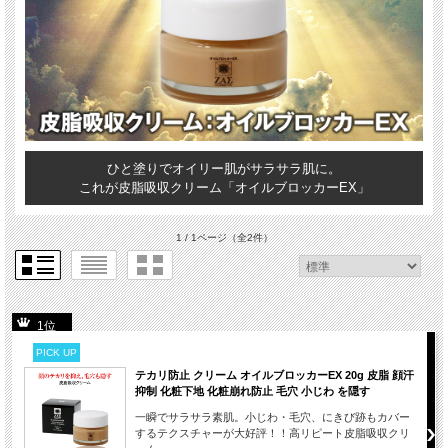
ひと塗りでオイリー肌がサラサラ肌に。
これが皮脂吸収クリーム「オイルブロッカーEX」
1 / 1ページ
（全2件）
1位
PICK UP
テカリ防止 クリーム オイルブロッカーEX 20g 皮脂 顔汗
抑制 化粧下地 化粧崩れ防止 毛穴 小じわ を隠す
一瞬でサラサラ素肌。小じわ・毛穴、にきび跡もカバー
するテクスチャーが大好評！！高リピート皮脂吸収クリ