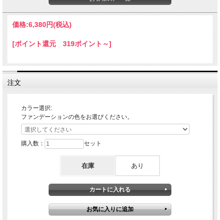
で、男性のかたでも手軽に使えるファンデーションです。
■ 薄付きタイプで肌に馴染みやすく、自分の肌の色を活かし
価格:
6,380円
(税込)
てカバー。至近距離でも目立たず、周りに気付かれにくいナ
チュラルな仕上がりに。
[ポイント還元 319ポイント～]
■ 2色以上を混ぜ合わせて、より微妙な色合いを出すことも
可能です。
【メンズコンシーラー】
注文
■ 優れたカバー効果で、気になる箇所を長時間カバー。ファ
ンデーション「ビズファインカラー」との併用で、よりナチ
カラー選択:
ュラルな仕上がりに。
ファンデーションの色をお選びください。
■ サラッとしてるので、ムラにならず自然な仕上がりに。ぼ
くろや濃いシミも目立たなくなります。
購入数：
セット
［広告文責］日本ブレーンキャピタル株式会社 03-5464-0010
在庫
あり
［販売］ザスインターナショナル
［区分］・ビズファインカラー：日本製/化粧品 ・コンシーラー：日
本製/化粧品
関連商品はこちら