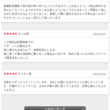
脂漏性皮膚炎で首や顔が時々赤くなったりするのでことがありそういう時は外出する
気もなくなってしまうのですがこれを使うようになってからはまったく問題なく気に
せずに生活できるようになりました。使用した際に悪化するかなと不安もあったので
すがそういうこともなく安心して使っています。
せっち様
2021/03/17
この商品は効果抜群です。
アザ、シミは隠せます。
塗り伸びもなめらかで、効果長持ちします。
朝に塗って夜の洗顔時に擦らないと取れない位です。初めて使ったその日にリピート
で補充注文しました。
大人気のコスメアイテムが断然お得なセットに！
タイタン様
2016/12/14
ムラにならないローションタイプのファンデーションとペン
タイプコンシーラーの使いやすいメイクセットです。
以前からずっとリピートしています。きれいな肌になるのでとても気に入っていま
気軽に使えるので、メンズメイクのビギナーさんにもオスス
す。付属のコンシーラーは、まゆげの剃り跡に使っていますが、自然な感じに仕上が
りますよ。
メです。
【水ファンデーション：ビズファインカラー】
■ 化粧水感覚で使えるローションタイプ。メイク道具不要
お客様の声一覧