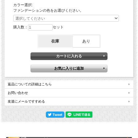
カラー選択:
ファンデーションの色をお選びください。
購入数：
セット
在庫
あり
■ メイクをナチュラルにキメる大人気のファンデーション
と、メイク崩れを防ぐ薬用制汗消臭スプレーのスペシャルセ
ット。
返品についての詳細はこちら
■ リキッドタイプで簡単に使えて、自然な仕上がりの水ファ
お問い合わせ
ンデーション。
■ メイクの上から使える薬用スプレーがしつこい汗を抑え、
友達にメールですすめる
サラサラ肌を長時間キープ。
■ 薬用スプレーが過剰な皮脂を吸収しメイク崩れを防止。ナ
チュラルメイクが長持ちします。
［広告文責］日本ブレーンキャピタル株式会社 03-5464-0010