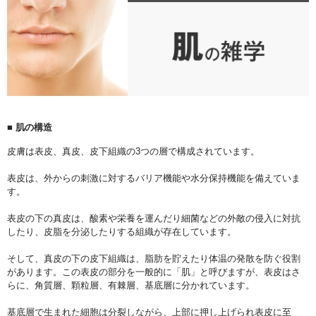
■ 肌の構造
皮膚は表皮、真皮、皮下組織の3つの層で構成されています。
表皮は、外からの刺激に対するバリア機能や水分保持機能を備えていま
す。
表皮の下の真皮は、酸素や栄養を運んだり細菌などの外敵の侵入に対抗
したり、皮脂を分泌したりする組織が存在しています。
そして、真皮の下の皮下組織は、脂肪を貯えたり体温の発散を防ぐ役割
があります。この表皮の部分を一般的に「肌」と呼びますが、表皮はさ
らに、角質層、顆粒層、有棘層、基底層に分かれています。
基底層で生まれた細胞は分裂しながら、上部に押し上げられ表皮に至