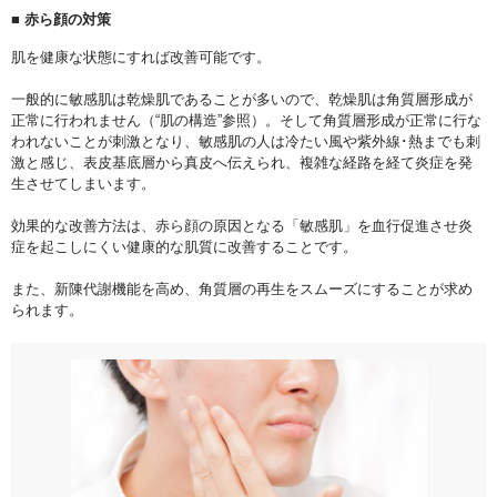
■ 赤ら顔の対策
肌を健康な状態にすれば改善可能です。
一般的に敏感肌は乾燥肌であることが多いので、乾燥肌は角質層形成が
正常に行われません（“肌の構造”参照）。そして角質層形成が正常に行な
われないことが刺激となり、敏感肌の人は冷たい風や紫外線･熱までも刺
激と感じ、表皮基底層から真皮へ伝えられ、複雑な経路を経て炎症を発
生させてしまいます。
効果的な改善方法は、赤ら顔の原因となる「敏感肌」を血行促進させ炎
症を起こしにくい健康的な肌質に改善することです。
また、新陳代謝機能を高め、角質層の再生をスムーズにすることが求め
られます。