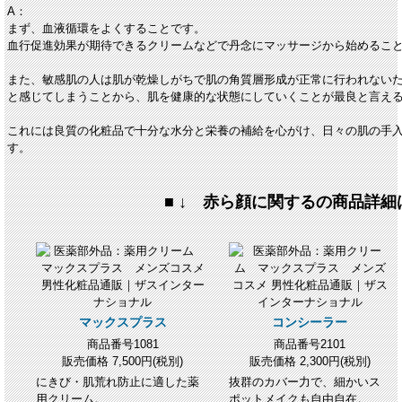
A：
まず、血液循環をよくすることです。
血行促進効果が期待できるクリームなどで丹念にマッサージから始めるこ
また、敏感肌の人は肌が乾燥しがちで肌の角質層形成が正常に行われない
と感じてしまうことから、肌を健康的な状態にしていくことが最良と言え
これには良質の化粧品で十分な水分と栄養の補給を心がけ、日々の肌の手
す。
■ ↓ 赤ら顔に関するの商品詳細は
マックスプラス
コンシーラー
商品番号1081
商品番号2101
販売価格 7,500円(税別)
販売価格 2,300円(税別)
にきび・肌荒れ防止に適した薬
抜群のカバー力で、細かいス
用クリーム。
ポットメイクも自由自在。