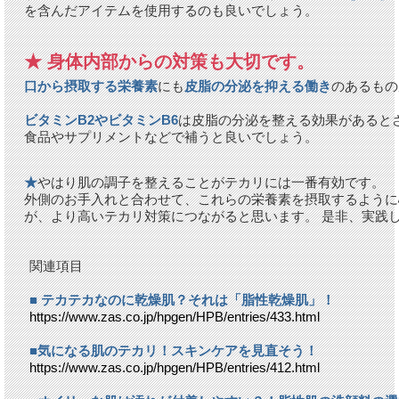
を含んだアイテムを使用するのも良いでしょう。
★ 身体内部からの対策も大切です。
口から摂取する栄養素
にも
皮脂の分泌を抑える働き
のあるもの
ビタミンB2やビタミンB6
は皮脂の分泌を整える効果があると
食品やサプリメントなどで補うと良いでしょう。
★
やはり肌の調子を整えることがテカリには一番有効です。
外側のお手入れと合わせて、これらの栄養素を摂取するように
が、より高いテカリ対策につながると思います。 是非、実践
関連項目
■ テカテカなのに乾燥肌？それは「脂性乾燥肌」！
https://www.zas.co.jp/hpgen/HPB/entries/433.html
■気になる肌のテカリ！スキンケアを見直そう！
https://www.zas.co.jp/hpgen/HPB/entries/412.html