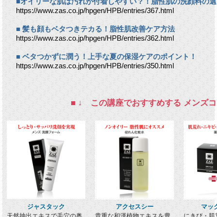
■オイリーな肌は汚れが付着しやすい？！脂性肌の洗顔料の選
https://www.zas.co.jp/hpgen/HPB/entries/367.html
■ 髪も顔もベタつきテカる！脂性肌改善ケア方法
https://www.zas.co.jp/hpgen/HPB/entries/362.html
■ ベタつかずに潤う！上手な夏の保湿ケアのポイント！
https://www.zas.co.jp/hpgen/HPB/entries/350.html
■ ↓ この講座でおすすめする メンズコ
ジャスタック
アクセスシー
マッ
天然抽出エキスで毛穴の奥
貴重な和漢植物エキスを豊
にきび・肌