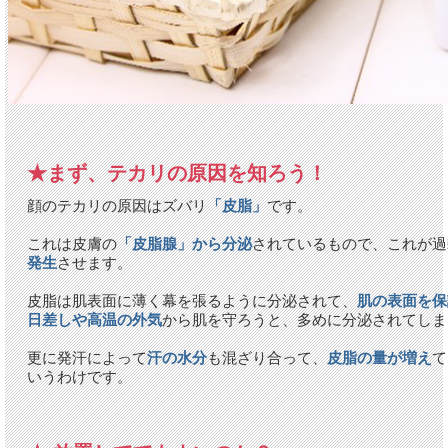
★まず、テカリの原因を知ろう！
顔のテカリの原因はズバリ
「皮脂」
です。
これは皮膚の
「皮脂腺」から分泌
されているもので、これが過
発生
させます。
皮脂は肌表面に薄く幕を張るように分泌されて、
肌の表面を保
日差しや高温の外気
から肌を守ろうと、多めに分泌されてしま
更に発汗によって
汗の水分
も混ざり合って、
皮脂の量が増え
て
いうわけです。