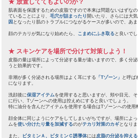
★ 放置しててもよいのか？
肌表面を保護するための皮脂ですので本来は問題ないはずなの
ていることにより、
毛穴が詰まったり
開いたり、さらには大気
因
となったり肌のトラブルにつながるケースが多いので、あま
顔のテカリが気になり始めたら、
こまめにふき取る
と良いでし
★ スキンケアを場所で分けて対策しよう！
皮脂の量は場所によって分泌する量が違いますので、多く分泌
うと効果的です。
非潮が多く分泌される場所はよく耳にする
「Tゾーン」
と呼ば
になります。
洗顔後に
保湿アイテム
を使用すると思いますが、頬や目元、そ
に行い、Tゾーンへの使用は控えめにすると良いでしょう。
特に油分を含んだアイテムを使用する場合はTゾーンへの使用
顔全体に同じようにケアをしてしまいがちですが、場所によっ
ムを
使い分けたり量を加減する
のが
テカリ対策のカギ
となりま
また、
ビタミンＡ、ビタミンＣ誘導体
には
皮脂の分泌を抑える