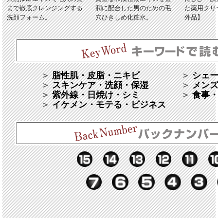
まで徹底クレンジングする
潤に配合した男のための毛
た薬用クリ
洗顔フォーム。
穴ひきしめ化粧水。
外品】