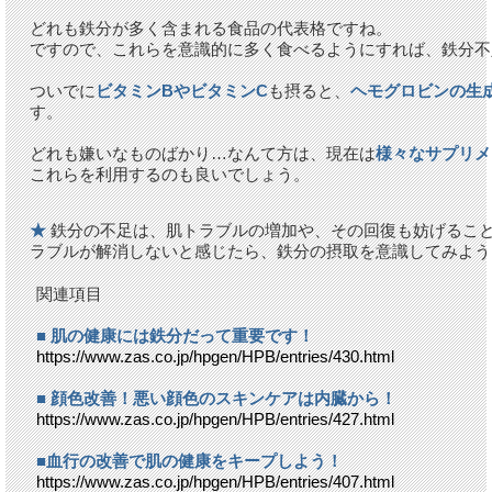
どれも鉄分が多く含まれる食品の代表格ですね。
ですので、これらを意識的に多く食べるようにすれば、鉄分不
ついでに
ビタミンBやビタミンC
も摂ると、
ヘモグロビンの生
す。
どれも嫌いなものばかり…なんて方は、現在は
様々なサプリメ
これらを利用するのも良いでしょう。
★
鉄分の不足は、肌トラブルの増加や、その回復も妨げること
ラブルが解消しないと感じたら、鉄分の摂取を意識してみよう
関連項目
■ 肌の健康には鉄分だって重要です！
https://www.zas.co.jp/hpgen/HPB/entries/430.html
■ 顔色改善！悪い顔色のスキンケアは内臓から！
https://www.zas.co.jp/hpgen/HPB/entries/427.html
■血行の改善で肌の健康をキープしよう！
https://www.zas.co.jp/hpgen/HPB/entries/407.html