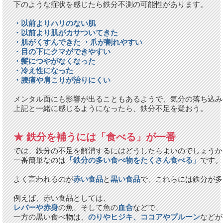
下のような症状を感じたら鉄分不測の可能性があります。
・以前よりハリのない肌
・以前より肌がカサついてきた
・肌がくすんできた ・爪が割れやすい
・目の下にクマができやすい
・髪につやがなくなった
・冷え性になった
・腰痛や肩こりが治りにくい
メンタル面にも影響が出ることもあるようで、気分の落ち込み
上記と一緒に感じるようになったら、鉄分不足を疑おう。
★ 鉄分を補うには「食べる」が一番
では、鉄分の不足を解消するにはどうしたらよいのでしょうか
一番簡単なのは
「鉄分の多い食べ物をたくさん食べる」
です。
よく言われるのが
赤い食品
と
黒い食品
で、これらには鉄分が多
例えば、赤い食品としては、
レバーや赤身
の魚、そして魚の
血合
などで、
一方の黒い食べ物は、
のりやヒジキ、ココアやプルーン
などが