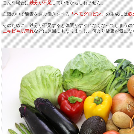
こんな場合は
鉄分が不足
しているかもしれません。
血液の中で酸素を運ぶ働きをする
「ヘモグロビン」
の生成には
鉄
そのために、鉄分が不足すると体調がすぐれなくなってしまうの
ニキビや肌荒れ
などに原因にもなりますし、何より健康が気にな