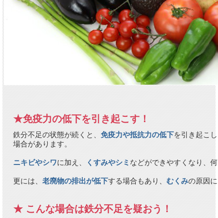
★免疫力の低下を引き起こす！
鉄分不足の状態が続くと、
免疫力や抵抗力の低下
を引き起こし
場合があります。
ニキビやシワ
に加え、
くすみやシミ
などができやすくなり、何
更には、
老廃物の排出が低下
する場合もあり、
むくみ
の原因に
★ こんな場合は鉄分不足を疑おう！