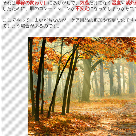
それは
季節の変わり目
にありがちで、
気温
だけでなく
湿度
や
紫外
したために、肌のコンディションが
不安定
になってしまうからで
ここでやってしまいがちなのが、ケア用品の追加や変更なのです
てしまう場合があるのです。