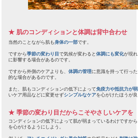
★ 肌のコンディションと体調は背中合わせ
当然のことながら肌も
身体の一部
です。
ですから
季節の変わり目
で気候が変わると
体調にも変化
が現れ
に影響する場合があるのです。
ですから外側のケアよりも、
体調の管理
に意識を持って行った
的な場合があるのです。
また、肌もコンディションの低下によって
免疫力や抵抗力が弱
いケア用品などに変更せず
シンプルなケア
を心がけたほうが良
★ 季節の変わり目だからこそやさしいケアを
コンディションの低下によって肌が弱まっているわけですから
を心がけるようにしよう。