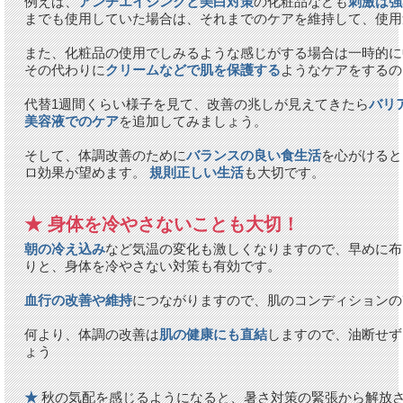
例えば、
アンチエイジングと美白対策
の化粧品なども
刺激は強
までも使用していた場合は、それまでのケアを維持して、使用
また、化粧品の使用でしみるような感じがする場合は一時的に
その代わりに
クリームなどで肌を保護する
ようなケアをするの
代替1週間くらい様子を見て、改善の兆しが見えてきたら
バリ
美容液でのケア
を追加してみましょう。
そして、体調改善のために
バランスの良い食生活
を心がけると
ロ効果が望めます。
規則正しい生活
も大切です。
★ 身体を冷やさないことも大切！
朝の冷え込み
など気温の変化も激しくなりますので、早めに布
りと、身体を冷やさない対策も有効です。
血行の改善や維持
につながりますので、肌のコンディションの
何より、体調の改善は
肌の健康にも直結
しますので、油断せず
ょう
★
秋の気配を感じるようになると、暑さ対策の緊張から解放