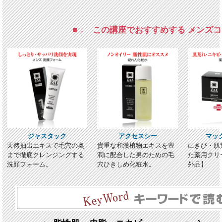
■ ↓ この講座でおすすめする メンズコ
ジャスタック
アクセスシー
マッ
天然抽出エキスで毛穴の奥
貴重な和漢植物エキスを豊
にきび・肌
まで徹底クレンジングする
潤に配合した男のための毛
た薬用クリ
洗顔フォーム。
穴ひきしめ化粧水。
外品】